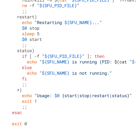
rm
 -f 
"
${SFU_PID_FILE}
"
     ;;

   restart)

echo
"Restarting 
${SFU_NAME}
..."
$0
 stop

sleep
 5

$0
 start

     ;;

   status)

if
 [ -f 
"
${SFU_PID_FILE}
"
 ]; 
then
echo
"
${SFU_NAME}
 is running (PID: 
$(cat 
"
${S
else
echo
"
${SFU_NAME}
 is not running."
fi
     ;;

   *)

echo
"Usage: 
$0
 {start|stop|restart|status}"
exit
 1

     ;;

esac
exit