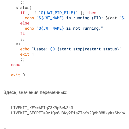
     ;;

   status)

if
 [ -f 
"
${JWT_PID_FILE}
"
 ]; 
then
echo
"
${JWT_NAME}
 is running (PID: 
$(cat 
"
${J
else
echo
"
${JWT_NAME}
 is not running."
fi
     ;;

   *)

echo
"Usage: 
$0
 {start|stop|restart|status}"
exit
 1

     ;;

esac
exit
Здесь, значения переменных:
 LIVEKIT_KEY=APIqZ3K9pBeN3k3
