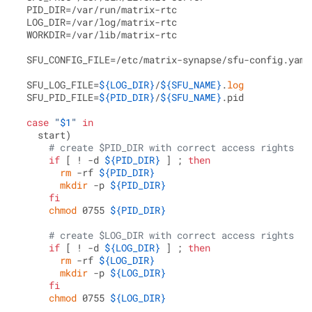
 PID_DIR=/var/run/matrix-rtc

 LOG_DIR=/var/log/matrix-rtc

 WORKDIR=/var/lib/matrix-rtc

 SFU_CONFIG_FILE=/etc/matrix-synapse/sfu-config.yaml

 SFU_LOG_FILE=
${LOG_DIR}
/
${SFU_NAME}
.
log
 SFU_PID_FILE=
${PID_DIR}
/
${SFU_NAME}
.pid

case
"
$1
"
in
   start)

# create $PID_DIR with correct access rights
if
 [ ! -d 
${PID_DIR}
 ] ; 
then
rm
 -rf 
${PID_DIR}
mkdir
 -p 
${PID_DIR}
fi
chmod
 0755 
${PID_DIR}
# create $LOG_DIR with correct access rights
if
 [ ! -d 
${LOG_DIR}
 ] ; 
then
rm
 -rf 
${LOG_DIR}
mkdir
 -p 
${LOG_DIR}
fi
chmod
 0755 
${LOG_DIR}