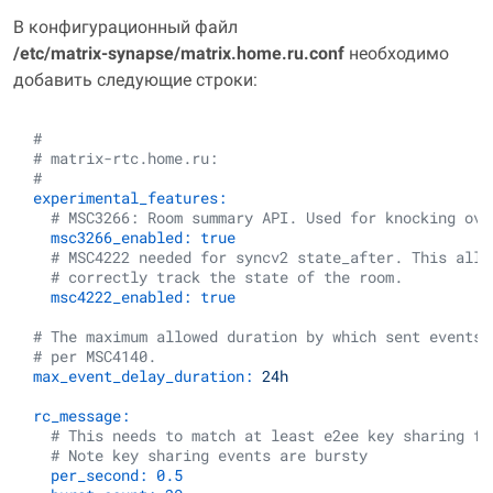
В конфигурационный файл
/etc/matrix‑synapse/matrix.home.ru.conf
необходимо
добавить следующие строки:
#
# matrix-rtc.home.ru:
#
experimental_features:
# MSC3266: Room summary API. Used for knocking ove
msc3266_enabled:
true
# MSC4222 needed for syncv2 state_after. This allo
# correctly track the state of the room.
msc4222_enabled:
true
# The maximum allowed duration by which sent events 
# per MSC4140.
max_event_delay_duration:
24h
rc_message:
# This needs to match at least e2ee key sharing fr
# Note key sharing events are bursty
per_second:
0.5