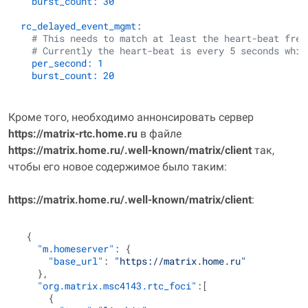
burst_count:
30
rc_delayed_event_mgmt:
# This needs to match at least the heart-beat freq
# Currently the heart-beat is every 5 seconds whic
per_second:
1
burst_count:
20
Кроме того, необходимо аннонсировать сервер
https://matrix‑rtc.home.ru
в файле
https://matrix.home.ru/.well‑known/matrix/client
так,
чтобы его новое содержимое было таким:
https://matrix.home.ru/.well‑known/matrix/client
:
{
"m.homeserver"
:
{
"base_url"
:
"https://matrix.home.ru"
}
,
"org.matrix.msc4143.rtc_foci"
:
[
{