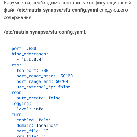
Разумеется, необходимо составить конфигурационный
файл
/etc/matrix‑synapse/sfu‑config.yaml
следующего
содержания:
/etc/matrix‑synapse/sfu‑config.yaml
:
port:
7880
bind_addresses:
-
"0.0.0.0"
rtc:
tcp_port:
7881
port_range_start:
50100
port_range_end:
50200
use_external_ip:
false
room:
auto_create:
false
logging:
level:
info
turn:
enabled:
false
domain:
localhost
cert_file:
""
key_file:
""