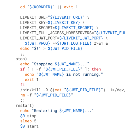
cd
"
${WORKDIR}
"
 || 
exit
 1

     LIVEKIT_URL=
"
${LIVEKIT_URL}
"
 \

     LIVEKIT_KEY=
${LIVEKIT_KEY}
 \

     LIVEKIT_SECRET=
${LIVEKIT_SECRET}
 \

     LIVEKIT_FULL_ACCESS_HOMESERVERS=
"
${LIVEKIT_FULL
     LIVEKIT_JWT_PORT=
${LIVEKIT_JWT_PORT}
 \

${JWT_PROG}
 >>
${JWT_LOG_FILE}
 2>&1 &

echo
"$!"
 > 
${JWT_PID_FILE}
     ;;

   stop)

echo
"Stopping 
${JWT_NAME}
..."
if
 [ ! -f 
"
${JWT_PID_FILE}
"
 ]; 
then
echo
"
${JWT_NAME}
 is not running."
exit
 1

fi
     /bin/kill -9 $(
cat
"
${JWT_PID_FILE}
"
)  1>/dev/n
rm
 -f 
"
${JWT_PID_FILE}
"
     ;;

   restart)

echo
"Restarting 
${JWT_NAME}
..."
$0
 stop

sleep
 5

$0
 start
