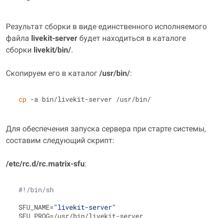
Результат сборки в виде единственного исполняемого
файла
livekit‑server
будет находиться в каталоге
сборки
livekit/bin/
.
Скопируем его в каталог
/usr/bin/
:
cp
Для обеспечения запуска сервера при старте системы,
составим следующий скрипт:
/etc/rc.d/rc.matrix-sfu
:
#!/bin/sh
 SFU_NAME=
"livekit-server"
 SFU_PROG=/usr/bin/livekit-server
