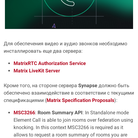
Для обеспечения видео и аудио звонков необходимо
инсталлировать еще два сервера:
MatrixRTC Authorization Service
Matrix LiveKit Server
Кроме того, на стороне сервера
Synapse
должно быть
обеспечено взаимодействие в соответствии с текущими
спецификациями (
Matrix Specification Proposals
):
MSC3266
:
Room Summary API
: In Standalone mode
Element Call is able to join rooms over federation using
knocking. In this context MSC3266 is required as it
allows to request a room summary of rooms you are