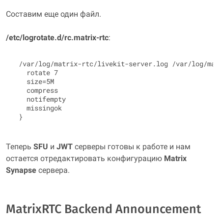
Составим еще один файл.
/etc/logrotate.d/rc.matrix‑rtc
:
 /var/log/matrix-rtc/livekit-server.log /var/log/mat
   rotate 7

   size=5M

   compress

   notifempty

   missingok

Теперь
SFU
и
JWT
серверы готовы к работе и нам
остается отредактировать конфигурацию
Matrix
Synapse
сервера.
MatrixRTC Backend Announcement