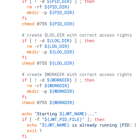
if
 [ ! -d 
${PID_DIR}
 ] ; 
then
rm
 -rf 
${PID_DIR}
mkdir
 -p 
${PID_DIR}
fi
chmod
 0755 
${PID_DIR}
# create $LOG_DIR with correct access rights
if
 [ ! -d 
${LOG_DIR}
 ] ; 
then
rm
 -rf 
${LOG_DIR}
mkdir
 -p 
${LOG_DIR}
fi
chmod
 0755 
${LOG_DIR}
# create $WORKDIR with correct access rights
if
 [ ! -d 
${WORKDIR}
 ] ; 
then
rm
 -rf 
${WORKDIR}
mkdir
 -p 
${WORKDIR}
fi
chmod
 0755 
${WORKDIR}
echo
"Starting 
${JWT_NAME}
..."
if
 [ -f 
"
${JWT_PID_FILE}
"
 ]; 
then
echo
"
${JWT_NAME}
 is already running (PID: 
$(
exit
 1

fi