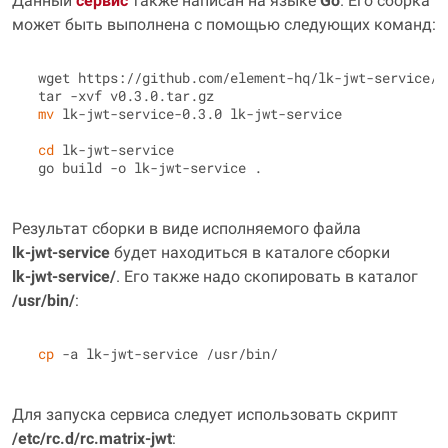
Данный
сервис
также написан на языке
Go
. Его сборка
может быть выполнена с помощью следующих команд:
 wget https://github.com/element-hq/lk-jwt-service/a
 tar -xvf v0.3.0.tar.gz

mv
 lk-jwt-service-0.3.0 lk-jwt-service

cd
 lk-jwt-service

Результат сборки в виде исполняемого файла
lk‑jwt‑service
будет находиться в каталоге сборки
lk‑jwt‑service/
. Его также надо скопировать в каталог
/usr/bin/
:
cp
Для запуска сервиса следует использовать скрипт
/etc/rc.d/rc.matrix‑jwt
: