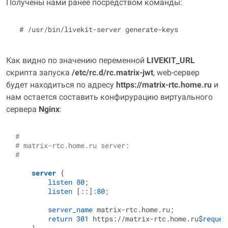
Получены нами ранее посредством команды:
Как видно по значению переменной
LIVEKIT_URL
скрипта запуска
/etc/rc.d/rc.matrix‑jwt
, web‑сервер
будет находиться по адресу
https://matrix‑rtc.home.ru
и
нам остается составить конфирурацию виртуального
сервера
Nginx
:
#
# matrix-rtc.home.ru server:
#
server
 {

listen
80
;

listen
 [::]:
80
;

server_name
 matrix-rtc.home.ru;

return
301
 https://matrix-rtc.home.ru
$reques
    }
