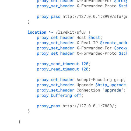
proxy_set_header
 X-Forwarded-For 
$proxy_
proxy_set_header
 X-Forwarded-Proto 
$sche
proxy_pass
 http://127.0.0.1:8990/sfu/get;
        }

location
 ^~
 /livekit/sfu/ {

proxy_set_header
 Host 
$host
;

proxy_set_header
 X-Real-IP 
$remote_addr
;

proxy_set_header
 X-Forwarded-For 
$proxy_
proxy_set_header
 X-Forwarded-Proto 
$sche
proxy_send_timeout
120
;

proxy_read_timeout
120
;

proxy_set_header
 Accept-Encoding gzip;

proxy_set_header
 Upgrade 
$http_upgrade
;

proxy_set_header
 Connection 
"upgrade"
;

proxy_buffering
off
;

proxy_pass
 http://127.0.0.1:7880/;

        }
