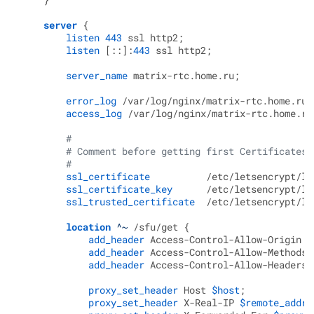
server
 {

listen
443
 ssl http2;

listen
 [::]:
443
 ssl http2;

server_name
 matrix-rtc.home.ru;

error_log
 /var/log/nginx/matrix-rtc.home.ru-
access_log
 /var/log/nginx/matrix-rtc.home.ru-
#
# Comment before getting first Certificates:
#
ssl_certificate
          /etc/letsencrypt/li
ssl_certificate_key
      /etc/letsencrypt/li
ssl_trusted_certificate
  /etc/letsencrypt/li
location
 ^~
 /sfu/get {

add_header
 Access-Control-Allow-Origin 
"
add_header
 Access-Control-Allow-Methods 
add_header
 Access-Control-Allow-Headers 
proxy_set_header
 Host 
$host
;

proxy_set_header
 X-Real-IP 
$remote_addr
;
