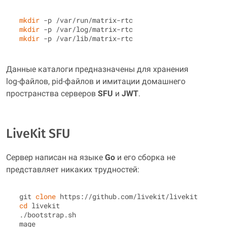
mkdir
 -p /var/run/matrix-rtc

mkdir
 -p /var/log/matrix-rtc

mkdir
Данные каталоги предназначены для хранения
log‑файлов, pid‑файлов и имитации домашнего
пространства серверов
SFU
и
JWT
.
LiveKit SFU
Сервер написан на языке
Go
и его сборка не
представляет никаких трудностей:
 git 
clone
 https://github.com/livekit/livekit

cd
 livekit

 ./bootstrap.sh
