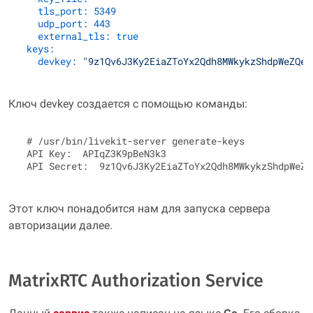
tls_port:
5349
udp_port:
443
external_tls:
true
keys:
devkey:
"9z1Qv6J3Ky2EiaZToYx2Qdh8MWkykzShdpWeZQeq
Ключ devkey создается с помощью команды:
 # /usr/bin/livekit-server generate-keys

 API Key:  APIqZ3K9pBeN3k3

Этот ключ понадобится нам для запуска сервера
авторизации далее.
MatrixRTC Authorization Service