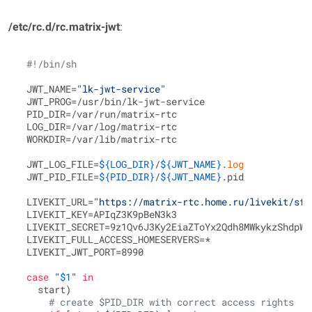
/etc/rc.d/rc.matrix‑jwt
:
#!/bin/sh
 JWT_NAME=
"lk-jwt-service"
 JWT_PROG=/usr/bin/lk-jwt-service

 PID_DIR=/var/run/matrix-rtc

 LOG_DIR=/var/log/matrix-rtc

 WORKDIR=/var/lib/matrix-rtc

 JWT_LOG_FILE=
${LOG_DIR}
/
${JWT_NAME}
.
log
 JWT_PID_FILE=
${PID_DIR}
/
${JWT_NAME}
.pid

 LIVEKIT_URL=
"https://matrix-rtc.home.ru/livekit/sfu
 LIVEKIT_KEY=APIqZ3K9pBeN3k3

 LIVEKIT_SECRET=9z1Qv6J3Ky2EiaZToYx2Qdh8MWkykzShdpWeZ
 LIVEKIT_FULL_ACCESS_HOMESERVERS=*

 LIVEKIT_JWT_PORT=8990

case
"
$1
"
in
   start)

# create $PID_DIR with correct access rights