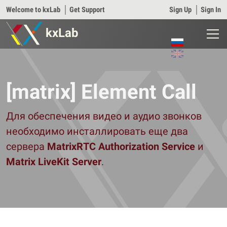
Welcome to kxLab
│
Get Support
Sign Up
│
Sign In
kxLab
[matrix] Element Call
Для обеспечения видео и аудио звонков
необходимо инсталлировать еще два
сервера
MatrixRTC Authorization Service
и
Matrix LiveKit Server
.