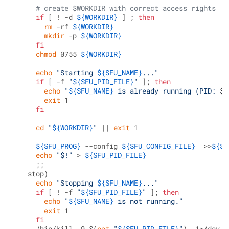
# create $WORKDIR with correct access rights
if
 [ ! -d 
${WORKDIR}
 ] ; 
then
rm
 -rf 
${WORKDIR}
mkdir
 -p 
${WORKDIR}
fi
chmod
 0755 
${WORKDIR}
echo
"Starting 
${SFU_NAME}
..."
if
 [ -f 
"
${SFU_PID_FILE}
"
 ]; 
then
echo
"
${SFU_NAME}
 is already running (PID: 
$(
exit
 1

fi
cd
"
${WORKDIR}
"
 || 
exit
 1

${SFU_PROG}
 --config 
${SFU_CONFIG_FILE}
  >>
${SF
echo
"$!"
 > 
${SFU_PID_FILE}
     ;;

   stop)

echo
"Stopping 
${SFU_NAME}
..."
if
 [ ! -f 
"
${SFU_PID_FILE}
"
 ]; 
then
echo
"
${SFU_NAME}
 is not running."
exit
 1

fi
     /bin/kill -9 $(
cat
"
${SFU_PID_FILE}
"
)  1>/dev/n