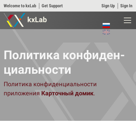
Welcome to kxLab
│
Get Support
Sign Up
│
Sign In
kxLab
Политика конфиден­
циаль­ности
Политика конфиденциальности
приложения
Карточный домик
.