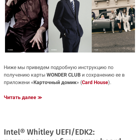
Ниже мы приведем подробную инструкцию по
получению карты
WONDER CLUB
и сохранению ее в
приложени «
Карточный домик
» (
Card House
).
Читать далее
≫
Intel® Whitley UEFI/EDK2: