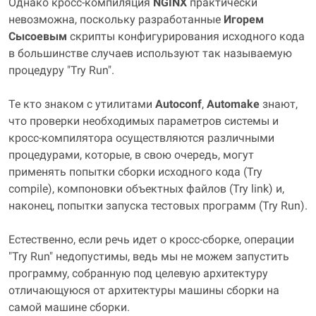
Однако кросс‑компиляция
NGINX
практически
невозможна, поскольку разработанные
Игорем
Сысоевым
скрипты конфигурирования исходного кода
в большинстве случаев используют так называемую
процедуру "Try Run".
Те кто знаком с утилитами
Autoconf
,
Automake
знают,
что проверки необходимых параметров системы и
кросс‑компилятора осуществляются различными
процедурами, которые, в свою очередь, могут
применять попытки сборки исходного кода (Try
compile), компоновки объектных файлов (Try link) и,
наконец, попытки запуска тестовых программ (Try Run).
Естественно, если речь идет о кросс‑сборке, операции
"Try Run" недопустимы, ведь мы не можем запустить
программу, собранную под целевую архитектуру
отличающуюся от архитектуры машины сборки на
самой машине сборки.