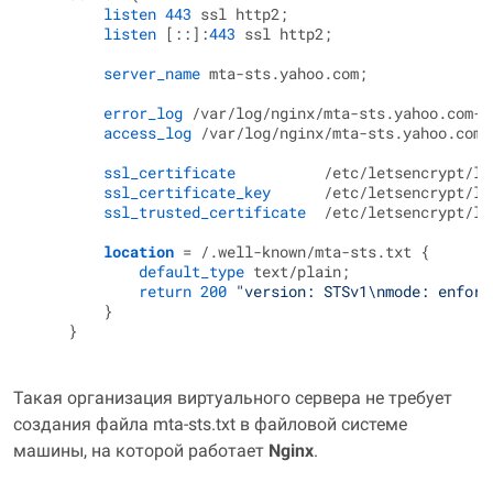
listen
443
 ssl http2;

listen
 [::]:
443
 ssl http2;

server_name
 mta-sts.yahoo.com;

error_log
 /var/log/nginx/mta-sts.yahoo.com-
e
access_log
 /var/log/nginx/mta-sts.yahoo.com-a
ssl_certificate
          /etc/letsencrypt/li
ssl_certificate_key
      /etc/letsencrypt/li
ssl_trusted_certificate
  /etc/letsencrypt/li
location
 = /.well-known/mta-sts.txt {

default_type
 text/plain;

return
200
"version: STSv1\nmode: enforc
        }

Такая организация виртуального сервера не требует
создания файла mta-sts.txt в файловой системе
машины, на которой работает
Nginx
.