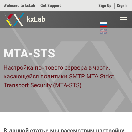
Welcome to kxLab
│
Get Support
Sign Up
│
Sign In
kxLab
MTA-STS
Настройка почтового сервера в части,
касающейся политики SMTP MTA Strict
Transport Security (MTA-STS).
В данной статье мы рассмотрим настройку