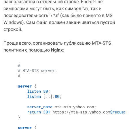
располагается в отдельной строке. End-of-line
символами могут быть, как символ '\n', так и
последовательность '\r\n' (как было принято в MS
Windows). Сам файл должен заканчиваться пустой
строкой.
Проще всего, организовать публикацию MTA-STS
политики с помощью
Nginx
:
#
# MTA-STS server:
#
server
 {

listen
80
;

listen
 [::]:
80
;

server_name
 mta-sts.yahoo.com;

return
301
 https://mta-sts.yahoo.com
$request
    }

server
 {
