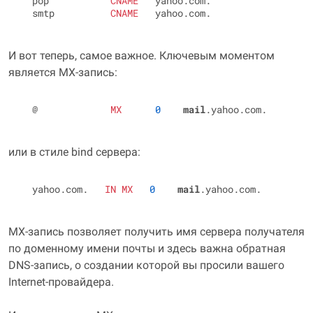
  pop           
CNAME
   yahoo.com.

  smtp          
CNAME
И вот теперь, самое важное. Ключевым моментом
является MX-запись:
  @             
MX
0
mail
или в стиле bind сервера:
  yahoo.com.   
IN
MX
0
mail
MX-запись позволяет получить имя сервера получателя
по доменному имени почты и здесь важна обратная
DNS-запись, о создании которой вы просили вашего
Internet-провайдера.