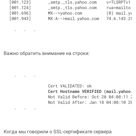
[001.123]       _smtp._tls.yahoo.com    v=TLSRPTv1

[001.124]       _smtp._tls.yahoo.com    rua=mailto:su
[001.696]       MX-->yahoo.com          (0) mail.yaho
[001.943]       MX:A-->mail.yahoo.com   74.6.143.25

  .   .   .

Важно обратить внимание на строки:
  .   .   .

                Cert VALIDATED: ok

Cert Hostname VERIFIED (mail.yahoo.c
                Not Valid Before: Oct 20 04:08:11 202
                Not Valid After: Jan 18 04:08:10 2025
  .   .   .

Когда мы говорили о SSL-сертификате сервера