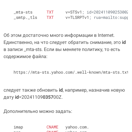
  _mta-sts      
TXT
     v=STSv1
; id=20241109025300Z;
  _smtp._tls    
TXT
     v=TLSRPTv1
; rua=mailto:suppo
Об этом достаточно много информации в Internet.
Единственно, на что следует обратить снимание, это
id
в записи _mta-sts. Если вы меняете политику, то есть
содержимое файла:
следует также обновить
id
, например, назначив новую
дату
id
=20241109
0357
00Z.
Дополнительно можно задать:
  imap          
CNAME
   yahoo.com.
