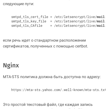
следующие пути:
  smtpd_tls_cert_file = /etc/letsencrypt/live/
mail
.y
  smtpd_tls_key_file  = /etc/letsencrypt/live/
mail
.y
  smtpd_tls_CAfile    = /etc/letsencrypt/live/
mail
если речь идет о стандартном расположении
сертификатов, полученных с помощью
certbot
.
Nginx
MTA-STS политика должна быть доступна по адресу:
Это простой текстовый файл, где каждая запись