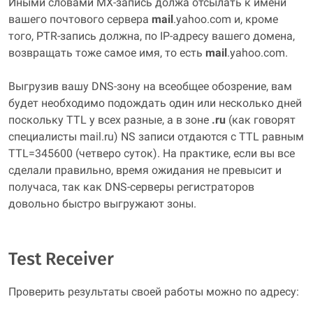
Иными словами MX-запись должа отсылать к имени
вашего почтового сервера
mail
.yahoo.com и, кроме
того, PTR-запись должна, по IP-адресу вашего домена,
возвращать тоже самое имя, то есть
mail
.yahoo.com.
Выгрузив вашу DNS-зону на всеобщее обозрение, вам
будет необходимо подождать один или несколько дней
поскольку TTL у всех разные, а в зоне
.ru
(как говорят
специалисты mail.ru) NS записи отдаются с TTL равным
TTL=345600 (четверо суток). На практике, если вы все
сделали правильно, время ожидания не превысит и
получаса, так как DNS-серверы регистраторов
довольно быстро выгружают зоны.
Test Receiver
Проверить результаты своей работы можно по адресу: