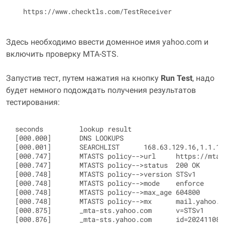
Здесь необходимо ввести доменное имя yahoo.com и
включить проверку MTA-STS.
Запустив тест, путем нажатия на кнопку
Run Test
, надо
будет немного подождать получения результатов
тестирования:
seconds         lookup result

[000.000]       DNS LOOKUPS

[000.001]       SEARCHLIST      168.63.129.16,1.1.1.1
[000.747]       MTASTS policy-->url     https://mta-
[000.747]       MTASTS policy-->status  200 OK

[000.748]       MTASTS policy-->version STSv1

[000.748]       MTASTS policy-->mode    enforce

[000.748]       MTASTS policy-->max_age 604800

[000.748]       MTASTS policy-->mx      mail.yahoo.co
[000.875]       _mta-sts.yahoo.com      v=STSv1

[000.876]       _mta-sts.yahoo.com      id=2024110812