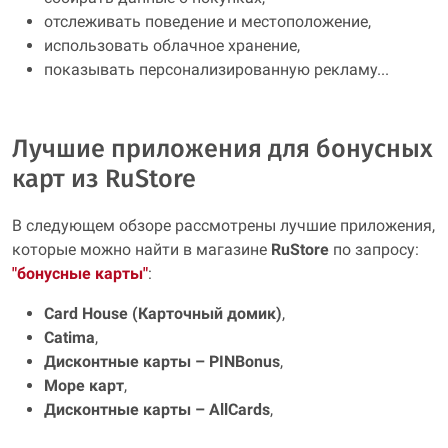
отслеживать поведение и местоположение,
использовать облачное хранение,
показывать персонализированную рекламу...
Лучшие приложения для бонусных
карт из RuStore
В следующем обзоре рассмотрены лучшие приложения,
которые можно найти в магазине
RuStore
по запросу:
"
бонусные карты
"
:
Card House (Карточный домик)
,
Catima
,
Дисконтные карты – PINBonus
,
Море карт
,
Дисконтные карты – AllCards
,