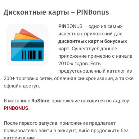
Дисконтные карты – PINBonus
PIN
BONUS – одно из самых
известных приложений для
дисконтных карт и бонусных
карт
. Существует данное
приложение примерно с начала
2010-х годов. Есть
предустановленный каталог из
200+ торговых сетей, облачная синхронизация, а также
офлайн-доступ.
В магазине
RuStore
, приложение находится по адресу:
PIN
BONUS
.
После первого запуска, приложение предлагает
пользователю войти в аккаунт, либо продолжить без
авторизации: