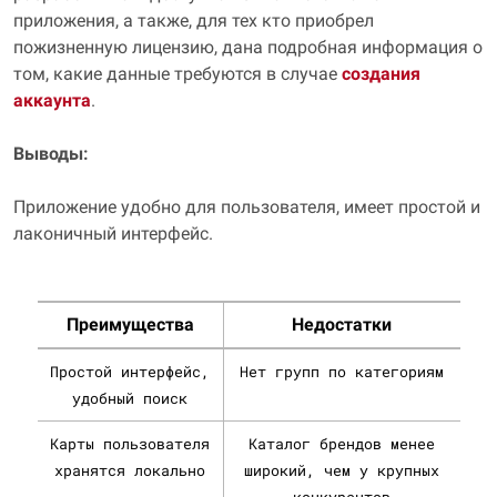
приложения, а также, для тех кто приобрел
пожизненную лицензию, дана подробная информация о
том, какие данные требуются в случае
создания
аккаунта
.
Выводы:
Приложение удобно для пользователя, имеет простой и
лаконичный интерфейс.
Преимущества
Недостатки
Простой интерфейс,
Нет групп по категориям
удобный поиск
Карты пользователя
Каталог брендов менее
хранятся локально
широкий, чем у крупных