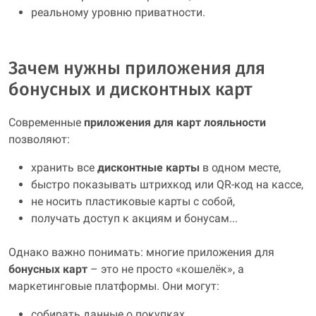
реальному уровню приватности.
Зачем нужны приложения для
бонусных и дисконтных карт
Современные
приложения для карт лояльности
позволяют:
хранить все
дисконтные карты
в одном месте,
быстро показывать штрихкод или QR-код на кассе,
не носить пластиковые карты с собой,
получать доступ к акциям и бонусам...
Однако важно понимать: многие приложения для
бонусных карт
– это не просто «кошелёк», а
маркетинговые платформы. Они могут:
собирать данные о покупках,