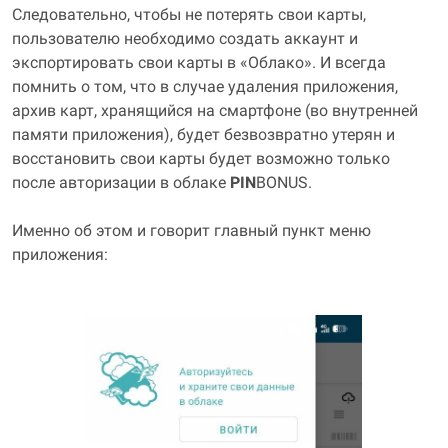
Следовательно, чтобы не потерять свои карты,
пользователю необходимо создать аккаунт и
экспортировать свои карты в «Облако». И всегда
помнить о том, что в случае удаления приложения,
архив карт, хранящийся на смартфоне (во внутренней
памяти приложения), будет безвозвратно утерян и
восстановить свои карты будет возможно только
после авторизации в облаке
PIN
BONUS.
Именно об этом и говорит главный пункт меню
приложения: