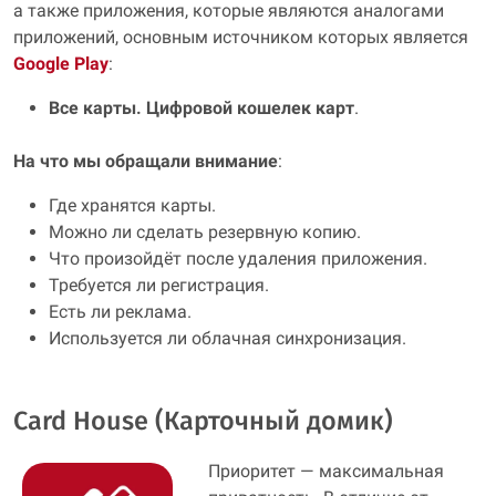
а также приложения, которые являются аналогами
приложений, основным источником которых является
Google Play
:
Все карты. Цифровой кошелек карт
.
На что мы обращали внимание
:
Где хранятся карты.
Можно ли сделать резервную копию.
Что произойдёт после удаления приложения.
Требуется ли регистрация.
Есть ли реклама.
Используется ли облачная синхронизация.
Card House (Карточный домик)
Приоритет — максимальная