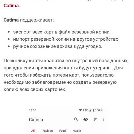
Catima
.
Catima
поддерживает:
экспорт всех карт в файл резервной копии;
импорт резервной копии на другое устройство;
ручное сохранение архива куда угодно.
Поскольку карты хранятся во внутренней базе данных,
при удалении приложения карты будут утеряны. Для
того чтобы избежать потери карт, пользователю
необходимо заблаговременно создать резервную
копию всех своих карточек.