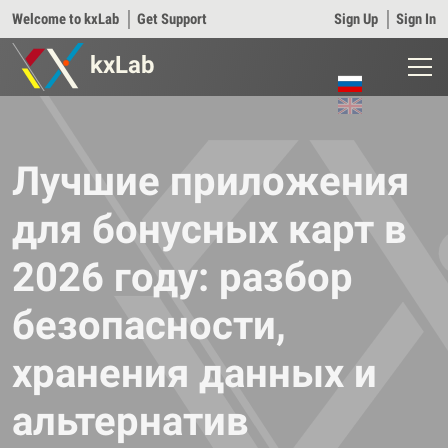
Welcome to kxLab
│
Get Support
Sign Up
│
Sign In
kxLab
Лучшие приложения
для бонусных карт в
2026 году: разбор
безопасности,
хранения данных и
альтернатив