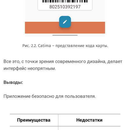
Рис. 2.2. Catima – представление кода карты.
Все это, с точки зрения современного дизайна, делает
интерфейс неопрятным.
Выводы:
Приложение безопасно для пользователя.
Преимущества
Недостатки