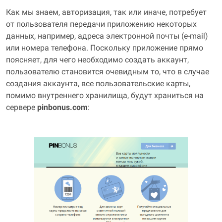
Как мы знаем, авторизация, так или иначе, потребует
от пользователя передачи приложению некоторых
данных, например, адреса электронной почты (e-mail)
или номера телефона. Поскольку приложение прямо
поясняет, для чего необходимо создать аккаунт,
пользователю становится очевидным то, что в случае
создания аккаунта, все пользовательские карты,
помимо внутреннего хранилища, будут храниться на
сервере
pinbonus.com
: