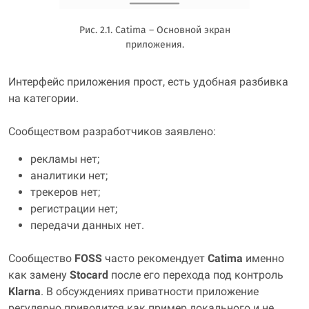
Рис. 2.1. Catima – Основной экран
приложения.
Интерфейс приложения прост, есть удобная разбивка
на категории.
Сообществом разработчиков заявлено:
рекламы нет;
аналитики нет;
трекеров нет;
регистрации нет;
передачи данных нет.
Сообщество
FOSS
часто рекомендует
Catima
именно
как замену
Stocard
после его перехода под контроль
Klarna
. В обсуждениях приватности приложение
регулярно приводится как пример локального и не