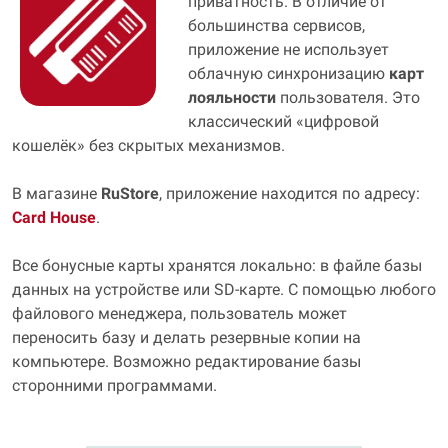
приватность. В отличие от
большинства сервисов,
приложение не использует
облачную синхронизацию
карт
лояльности
пользователя. Это
классический «цифровой
кошелёк» без скрытых механизмов.
В магазине
RuStore
, приложение находится по адресу:
Card House
.
Все бонусные карты хранятся локально: в файле базы
данных на устройстве или SD-карте. С помощью любого
файлового менеджера, пользователь может
переносить базу и делать резервные копии на
компьютере. Возможно редактирование базы
сторонними программами.