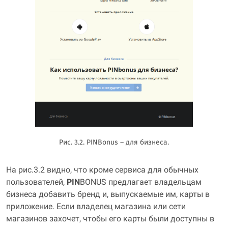
Рис. 3.2. PINBonus – для бизнеса.
На рис.3.2 видно, что кроме сервиса для обычных
пользователей,
PIN
BONUS предлагает владельцам
бизнеса добавить бренд и, выпускаемые им, карты в
приложение. Если владелец магазина или сети
магазинов захочет, чтобы его карты были доступны в