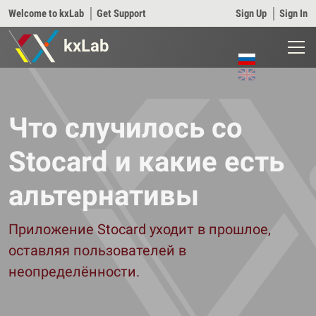
Welcome to kxLab
│
Get Support
Sign Up
│
Sign In
kxLab
Что случилось со
Stocard и какие есть
альтернативы
Приложение Stocard уходит в прошлое,
оставляя пользователей в
неопределённости.